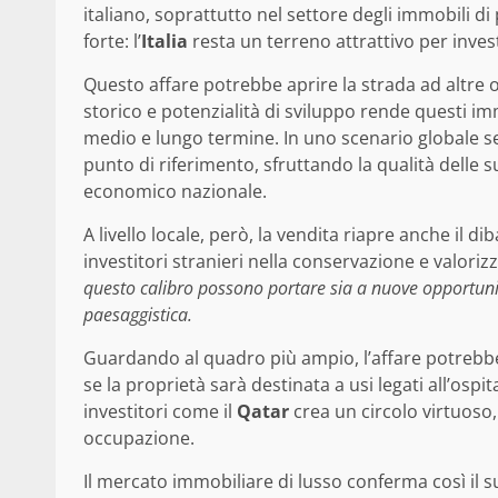
italiano, soprattutto nel settore degli immobili di 
forte: l’
Italia
resta un terreno attrattivo per inves
Questo affare potrebbe aprire la strada ad altre o
storico e potenzialità di sviluppo rende questi immo
medio e lungo termine. In uno scenario globale se
punto di riferimento, sfruttando la qualità delle s
economico nazionale.
A livello locale, però, la vendita riapre anche il d
investitori stranieri nella conservazione e valoriz
questo calibro possono portare sia a nuove opportunità 
paesaggistica.
Guardando al quadro più ampio, l’affare potrebbe
se la proprietà sarà destinata a usi legati all’ospita
investitori come il
Qatar
crea un circolo virtuoso
occupazione.
Il mercato immobiliare di lusso conferma così il 