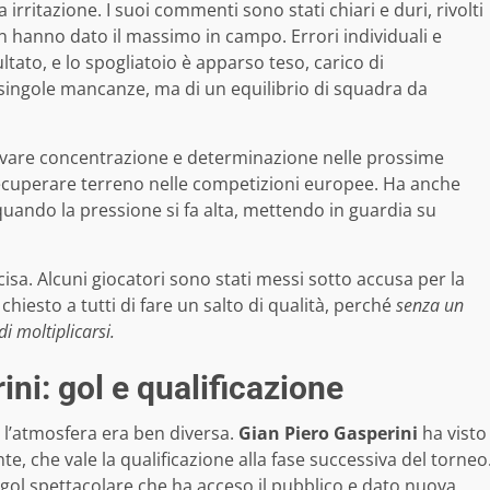
irritazione. I suoi commenti sono stati chiari e duri, rivolti
on hanno dato il massimo in campo. Errori individuali e
tato, e lo spogliatoio è apparso teso, carico di
di singole mancanze, ma di un equilibrio di squadra da
trovare concentrazione e determinazione nelle prossime
 recuperare terreno nelle competizioni europee. Ha anche
uando la pressione si fa alta, mettendo in guardia su
ecisa. Alcuni giocatori sono stati messi sotto accusa per la
chiesto a tutti di fare un salto di qualità, perché
senza un
i moltiplicarsi.
ni: gol e qualificazione
l’atmosfera era ben diversa.
Gian Piero Gasperini
ha visto
, che vale la qualificazione alla fase successiva del torneo
un gol spettacolare che ha acceso il pubblico e dato nuova