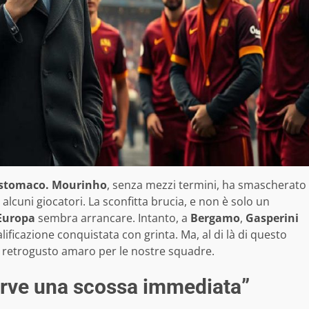
 stomaco.
Mourinho
, senza mezzi termini, ha smascherato
 alcuni giocatori. La sconfitta brucia, e non è solo un
 Europa
sembra arrancare. Intanto, a
Bergamo
,
Gasperini
ificazione conquistata con grinta. Ma, al di là di questo
n retrogusto amaro per le nostre squadre.
erve una scossa immediata”