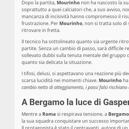
Dopo la partita,
Mourinho
non ha nascosto la sua 
soprattutto a quei calciatori che, a suo avviso, n
mancanza di incisività hanno compromesso il risul
frustrazione. Per
Mourinho
, non si tratta solo 
ritrovare in fretta.
Il tecnico ha sottolineato quanto sia urgente ri
partite. Senza un cambio di passo, sarà difficile
sollevato dubbi sulla tenuta mentale del gruppo q
quanto sia delicata la situazione.
I tifosi, delusi, si aspettavano una reazione più d
scarsa lucidità nei momenti chiave.
Mourinho
ha 
cambio netto di atteggiamento, i passi falsi rischiano d
A Bergamo la luce di Gasperi
Mentre a
Roma
si respirava tensione, a
Bergamo
la sua squadra conquistare un successo importante
Il protagonista è stato il centravanti, autore di 