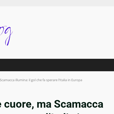
amacca illumina: il gol che fa sperare l’Italia in Europa
e cuore, ma Scamacca