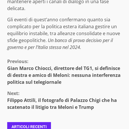
mantenere aperti i canali di dialogo in una fase
delicata.
Gli eventi di quest’anno confermano quanto sia
complicato per la politica estera italiana gestire un
equilibrio instabile, tra alleanze consolidate e nuove
sfide geopolitiche.
Un banco di prova decisivo per il
governo e per l’Italia stessa nel 2024.
Continue
Previous:
Gian Marco Chiocci, direttore del TG1, si definisce
Reading
di destra e amico di Meloni: nessuna interferenza
politica sul telegiornale
Next:
Filippo Attili, il fotografo di Palazzo Chigi che ha
scatenato il litigio tra Meloni e Trump
ARTICOLI RECENTI