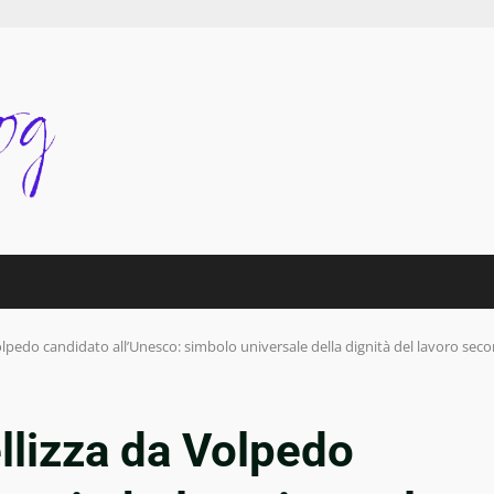
Volpedo candidato all’Unesco: simbolo universale della dignità del lavoro seco
ellizza da Volpedo