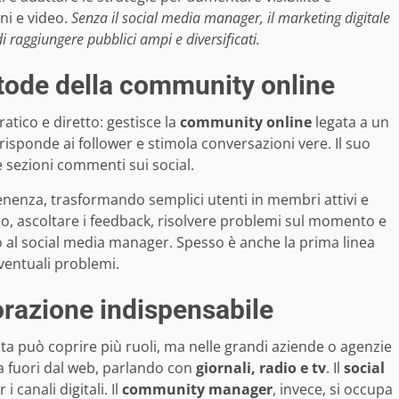
ni e video.
Senza il social media manager, il marketing digitale
i raggiungere pubblici ampi e diversificati.
tode della community online
atico e diretto: gestisce la
community online
legata a un
sponde ai follower e stimola conversazioni vere. Il suo
 sezioni commenti sui social.
tenenza, trasformando semplici utenti in membri attivi e
ico, ascoltare i feedback, risolvere problemi sul momento e
o al social media manager. Spesso è anche la prima linea
ventuali problemi.
borazione indispensabile
ista può coprire più ruoli, ma nelle grandi aziende o agenzie
a fuori dal web, parlando con
giornali, radio e tv
. Il
social
 canali digitali. Il
community manager
, invece, si occupa