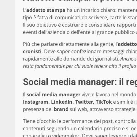
L’
addetto stampa
ha un incarico chiaro: mantene
tipo è fatta di comunicati da scrivere, cartelle s
Il suo obiettivo è costruire e consolidare rapporti so
eventi dell’azienda o dell’ente al grande pubblico
Più che parlare direttamente alla gente, l’
addett
cronisti
. Deve saper confezionare messaggi chiari
rapidamente alle domande dei giornalisti.
Anche s
resta fondamentale per chi vuole tenere alto il profilo
Social media manager: il re
Il
social media manager
vive e lavora nel mondo d
Instagram, LinkedIn, Twitter, TikTok
e simili è 
presenza del
brand
sul web, attraverso strategie
Tiene d’occhio le performance dei post, controlla l
contenuti seguendo un calendario preciso e si occ
con grafici o videomaker. Deve saper leggere i dati