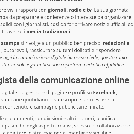
re vivi i rapporti con
giornali, radio e tv
. La sua giornata
tampa da preparare e conferenze o interviste da organizzare.
lidi con i giornalisti, così da far arrivare notizie ufficiali ed
 attraverso i
media tradizionali
.
o stampa
si rivolge a un pubblico ben preciso:
redazioni e
, autorevoli, rassicurare su temi delicati e rispondere
e oggi la comunicazione digitale ha preso piede, questo ruolo
 istituzionale e garantirsi una copertura mediatica affidabile.
gista della comunicazione online
igitale. La gestione di pagine e profili su
Facebook,
il suo pane quotidiano. Il suo scopo è far crescere la
 di contenuto e campagne pubblicitarie mirate.
ike, commenti, condivisioni e altri numeri, pianifica i
upa anche degli aspetti creativi, spesso in collaborazione
 e adattare le strategie per aumentare visibilità e