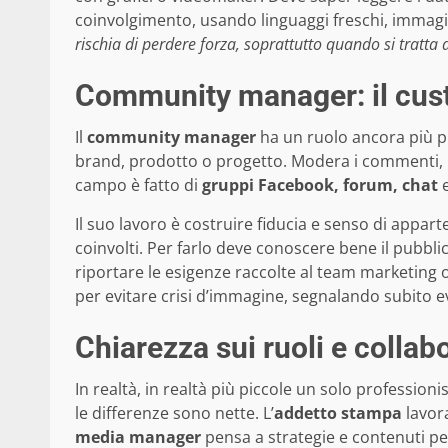
coinvolgimento, usando linguaggi freschi, immagi
rischia di perdere forza, soprattutto quando si tratta d
Community manager: il cus
Il
community manager
ha un ruolo ancora più pr
brand, prodotto o progetto. Modera i commenti, ri
campo è fatto di
gruppi Facebook, forum, chat
e
Il suo lavoro è costruire fiducia e senso di appar
coinvolti. Per farlo deve conoscere bene il pubbl
riportare le esigenze raccolte al team marketing 
per evitare crisi d’immagine, segnalando subito e
Chiarezza sui ruoli e colla
In realtà, in realtà più piccole un solo profession
le differenze sono nette. L’
addetto stampa
lavor
media manager
pensa a strategie e contenuti per i