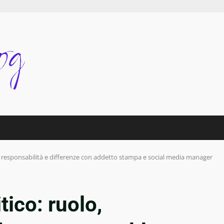
o, responsabilità e differenze con addetto stampa e social media manager
tico: ruolo,