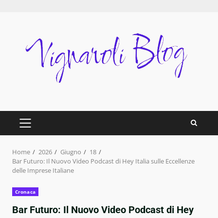
Skip
to
content
PRIMARY
MENU
Home
2026
Giugno
18
Bar Futuro: Il Nuovo Video Podcast di Hey Italia sulle Eccellenze
delle Imprese Italiane
Cronaca
Bar Futuro: Il Nuovo Video Podcast di Hey