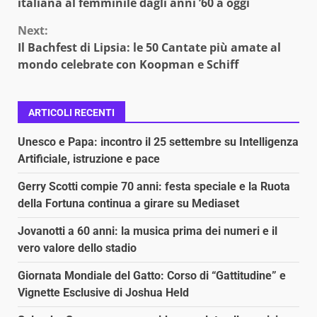
Reading
italiana al femminile dagli anni ’60 a oggi
Next:
Il Bachfest di Lipsia: le 50 Cantate più amate al
mondo celebrate con Koopman e Schiff
ARTICOLI RECENTI
Unesco e Papa: incontro il 25 settembre su Intelligenza
Artificiale, istruzione e pace
Gerry Scotti compie 70 anni: festa speciale e la Ruota
della Fortuna continua a girare su Mediaset
Jovanotti a 60 anni: la musica prima dei numeri e il
vero valore dello stadio
Giornata Mondiale del Gatto: Corso di “Gattitudine” e
Vignette Esclusive di Joshua Held