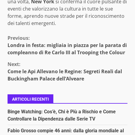
una volta,
New York
si conferma il cuore pulsante di
eventi che valorizzano la cultura in tutte le sue
forme, aprendo nuove strade per il riconoscimento
dei talenti emergenti.
Continue
Previous:
Londra in festa: migliaia in piazza per la parata di
Reading
compleanno di Re Carlo III al Trooping the Colour
Next:
Come le Api Allevano le Regine: Segreti Reali dal
Buckingham Palace dell’Alveare
ARTICOLI RECENTI
Binge Watching: Cos’è, Chi è Più a Rischio e Come
Controllare la Dipendenza dalle Serie TV
Fabio Grosso compie 46 anni: dalla gloria mondiale al