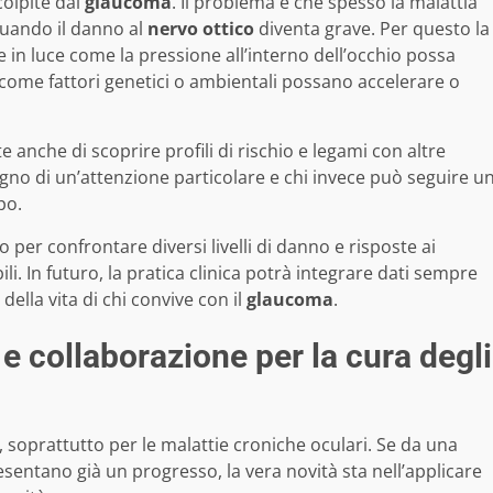
olpite dal
glaucoma
. Il problema è che spesso la malattia
quando il danno al
nervo ottico
diventa grave. Per questo la
in luce come la pressione all’interno dell’occhio possa
come fattori genetici o ambientali possano accelerare o
anche di scoprire profili di rischio e legami con altre
sogno di un’attenzione particolare e chi invece può seguire u
po.
 per confrontare diversi livelli di danno e risposte ai
li. In futuro, la pratica clinica potrà integrare dati sempre
della vita di chi convive con il
glaucoma
.
 e collaborazione per la cura degli
soprattutto per le malattie croniche oculari. Se da una
esentano già un progresso, la vera novità sta nell’applicare