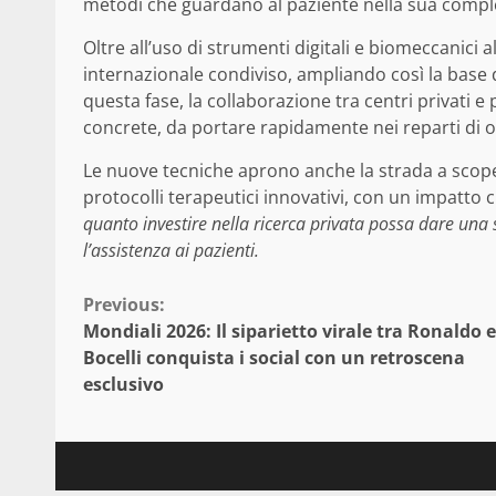
metodi che guardano al paziente nella sua comple
Oltre all’uso di strumenti digitali e biomeccanici 
internazionale condiviso, ampliando così la base 
questa fase, la collaborazione tra centri privati e 
concrete, da portare rapidamente nei reparti di oc
Le nuove tecniche aprono anche la strada a scoper
protocolli terapeutici innovativi, con un impatto c
quanto investire nella ricerca privata possa dare una 
l’assistenza ai pazienti.
Continue
Previous:
Mondiali 2026: Il siparietto virale tra Ronaldo e
Reading
Bocelli conquista i social con un retroscena
esclusivo