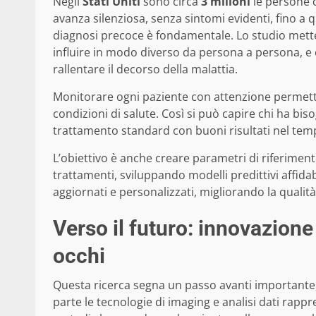
Negli
Stati Uniti
sono circa
3 milioni
le persone c
avanza silenziosa, senza sintomi evidenti, fino a 
diagnosi precoce è fondamentale. Lo studio mette 
influire in modo diverso da persona a persona, e 
rallentare il decorso della malattia.
Monitorare ogni paziente con attenzione permette 
condizioni di salute. Così si può capire chi ha bi
trattamento standard con buoni risultati nel tem
L’obiettivo è anche creare parametri di riferimento
trattamenti, sviluppando modelli predittivi affidabi
aggiornati e personalizzati, migliorando la qualità 
Verso il futuro: innovazione
occhi
Questa ricerca segna un passo avanti importante, 
parte le tecnologie di imaging e analisi dati rappr