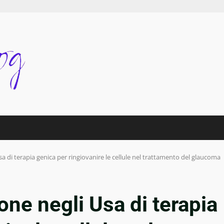
 di terapia genica per ringiovanire le cellule nel trattamento del glaucoma
ne negli Usa di terapia