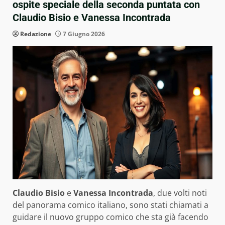
ospite speciale della seconda puntata con
Claudio Bisio e Vanessa Incontrada
Redazione
7 Giugno 2026
Claudio Bisio
e
Vanessa Incontrada
, due volti noti
del panorama comico italiano, sono stati chiamati a
guidare il nuovo gruppo comico che sta già facendo