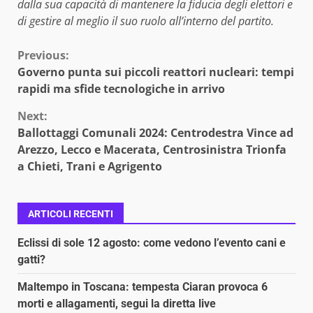
dalla sua capacità di mantenere la fiducia degli elettori e
di gestire al meglio il suo ruolo all’interno del partito.
Continue
Previous:
Governo punta sui piccoli reattori nucleari: tempi
Reading
rapidi ma sfide tecnologiche in arrivo
Next:
Ballottaggi Comunali 2024: Centrodestra Vince ad
Arezzo, Lecco e Macerata, Centrosinistra Trionfa
a Chieti, Trani e Agrigento
ARTICOLI RECENTI
Eclissi di sole 12 agosto: come vedono l’evento cani e
gatti?
Maltempo in Toscana: tempesta Ciaran provoca 6
morti e allagamenti, segui la diretta live