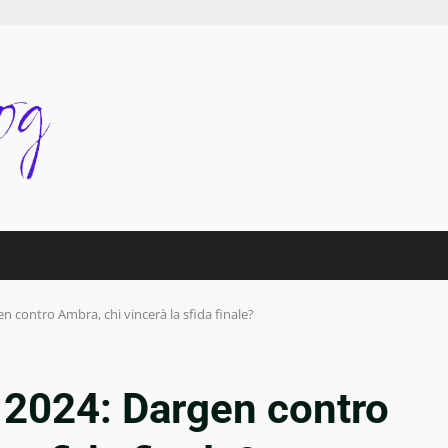
n contro Ambra, chi vincerà la sfida finale?
 2024: Dargen contro