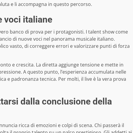
valuta e li accompagna in questo percorso.
e voci italiane
un vero banco di prova per i protagonisti. I talent show come
ncio di nuove voci nel panorama musicale italiano.
ico vasto, di correggere errori e valorizzare punti di forza
nto e crescita. La diretta aggiunge tensione e mette in
a pressione. A questo punto, l’esperienza accumulata nelle
ca e padronanza tecnica. Per molti, il live è la vera prova
ttarsi dalla conclusione della
annuncia ricca di emozioni e colpi di scena. Chi passerà il
lta il proprio talento su un palco prestigioso. Gli addetti ai