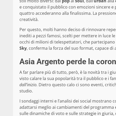
stili molto diversi: dal
pop
al
soul
, dall’
urban
alla
e conquistato il pubblico con emozioni sincere e pe
quattro accederanno alla finalissima. La pression
creatività.
Per questo, molti hanno deciso di rinnovare repert
inediti a pezzi famosi, scelti per mettere in luce le
occhi di milioni di telespettatori, che partecipa
Sky
, conferma la forza del suo format, capace di 
Asia Argento perde la corona
A far parlare più di tutto, però, è la novità tra i giu
visto calare la sua popolarità tra il pubblico e i f
dall’inizio.
Dietro questo calo ci sono eventi, criti
studio.
I sondaggi interni e l’analisi dei social mostrano co
adattarsi meglio ai cambiamenti del programma e 
sulle dinamiche di voto e sulle strategie in giuri