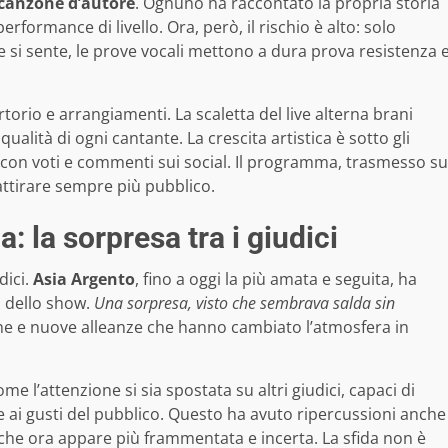
canzone d’autore
. Ognuno ha raccontato la propria storia
rformance di livello. Ora, però, il rischio è alto: solo
e si sente, le prove vocali mettono a dura prova resistenza 
orio e arrangiamenti. La scaletta del live alterna brani
 qualità di ogni cantante. La crescita artistica è sotto gli
no con voti e commenti sui social. Il programma, trasmesso su
attirare sempre più pubblico.
: la sorpresa tra i giudici
dici.
Asia Argento
, fino a oggi la più amata e seguita, ha
an dello show.
Una sorpresa, visto che sembrava salda sin
che e nuove alleanze che hanno cambiato l’atmosfera in
me l’attenzione si sia spostata su altri giudici, capaci di
ai gusti del pubblico. Questo ha avuto ripercussioni anche
a, che ora appare più frammentata e incerta. La sfida non è