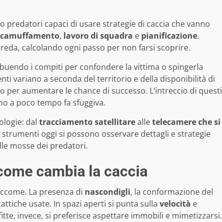
no predatori capaci di usare strategie di caccia che vanno
camuffamento
,
lavoro di squadra
e
pianificazione
.
preda, calcolando ogni passo per non farsi scoprire.
stribuendo i compiti per confondere la vittima o spingerla
 variano a seconda del territorio e della disponibilità di
 per aumentare le chance di successo. L’intreccio di questi
ino a poco tempo fa sfuggiva.
ologie: dal
tracciamento satellitare
alle
telecamere che si
i strumenti oggi si possono osservare dettagli e strategie
elle mosse dei predatori.
 come cambia la caccia
eccome. La presenza di
nascondigli
, la conformazione del
tattiche usate. In spazi aperti si punta sulla
velocità
e
fitte, invece, si preferisce aspettare immobili e mimetizzarsi.