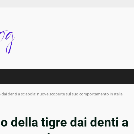
igre dai denti a sciabola: nuove scoperte sul suo comportamento in Italia
lo della tigre dai denti a