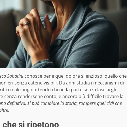
sca Sabatini
conosce bene quel dolore silenzioso, quello che
ionieri senza catene visibili. Da anni studia i meccanismi di
tto male, inghiottendo chi ne fa parte senza lasciargli
e senza rendersene conto, e ancora più difficile trovare la
a definitiva: si può cambiare la storia, rompere quei cicli che
ltre.
i che si ripetono