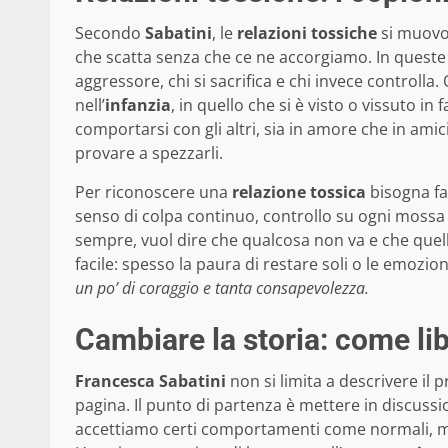
Secondo
Sabatini
, le
relazioni tossiche
si muovo
che scatta senza che ce ne accorgiamo. In queste s
aggressore, chi si sacrifica e chi invece controlla
nell’
infanzia
, in quello che si è visto o vissuto i
comportarsi con gli altri, sia in amore che in ami
provare a spezzarli.
Per riconoscere una
relazione tossica
bisogna far
senso di colpa continuo, controllo su ogni moss
sempre, vuol dire che qualcosa non va e che quella
facile: spesso la paura di restare soli o le emozio
un po’ di coraggio e tanta consapevolezza.
Cambiare la storia: come lib
Francesca Sabatini
non si limita a descrivere il
pagina. Il punto di partenza è mettere in discussio
accettiamo certi comportamenti come normali, ma 