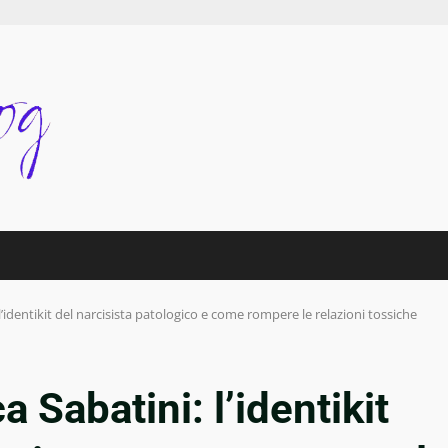
l’identikit del narcisista patologico e come rompere le relazioni tossiche
 Sabatini: l’identikit