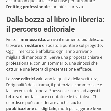
accurato in questa fase è la base per affrontare
l’
editing professionale
con più sicurezza.
Dalla bozza al libro in libreria:
il percorso editoriale
Finito il
manoscritto
, arriva il momento più delicato:
trovare un
editore
disposto a puntare sul progetto.
Oggi il mercato è affollato: ogni anno arrivano
migliaia di manoscritti. Serve una proposta chiara e
professionale, con un sommario, una sinossi che
catturi e una lettera di presentazione efficace.
Le
case editrici
valutano la qualità della scrittura,
l’originalità della trama, il potenziale commerciale e
la coerenza dell’opera. Spesso si ricorre ad
agenti
letterari
per facilitare i contatti e le trattative. Chi
esordisce può considerare anche l’
auto-
pubblicazione
o il
digitale
, modi per aggirare le vie