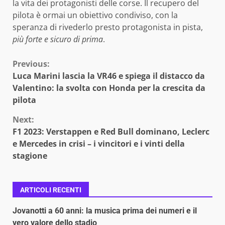
la vita dei protagonisti delle corse. Il recupero del
pilota è ormai un obiettivo condiviso, con la
speranza di rivederlo presto protagonista in pista,
più forte e sicuro di prima
.
Continue
Previous:
Luca Marini lascia la VR46 e spiega il distacco da
Reading
Valentino: la svolta con Honda per la crescita da
pilota
Next:
F1 2023: Verstappen e Red Bull dominano, Leclerc
e Mercedes in crisi – i vincitori e i vinti della
stagione
ARTICOLI RECENTI
Jovanotti a 60 anni: la musica prima dei numeri e il
vero valore dello stadio