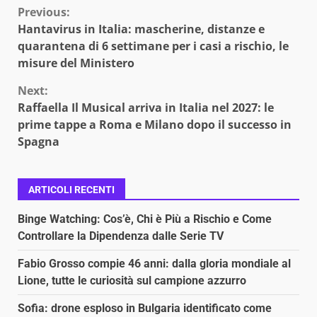
Continue
Previous:
Hantavirus in Italia: mascherine, distanze e
Reading
quarantena di 6 settimane per i casi a rischio, le
misure del Ministero
Next:
Raffaella Il Musical arriva in Italia nel 2027: le
prime tappe a Roma e Milano dopo il successo in
Spagna
ARTICOLI RECENTI
Binge Watching: Cos’è, Chi è Più a Rischio e Come
Controllare la Dipendenza dalle Serie TV
Fabio Grosso compie 46 anni: dalla gloria mondiale al
Lione, tutte le curiosità sul campione azzurro
Sofia: drone esploso in Bulgaria identificato come