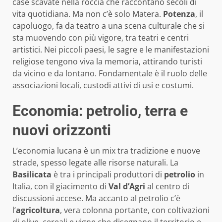
case scavate nella roccia che raccontano secoli di
vita quotidiana. Ma non c’è solo Matera.
Potenza
, il
capoluogo, fa da teatro a una scena culturale che si
sta muovendo con più vigore, tra teatri e centri
artistici. Nei piccoli paesi, le sagre e le manifestazioni
religiose tengono viva la memoria, attirando turisti
da vicino e da lontano. Fondamentale è il ruolo delle
associazioni locali, custodi attivi di usi e costumi.
Economia: petrolio, terra e
nuovi orizzonti
L’economia lucana è un mix tra tradizione e nuove
strade, spesso legate alle risorse naturali. La
Basilicata
è tra i principali produttori di
petrolio
in
Italia, con il giacimento di
Val d’Agri
al centro di
discussioni accese. Ma accanto al petrolio c’è
l’
agricoltura
, vera colonna portante, con coltivazioni
di olive, cereali e vigne che disegnano il territorio e