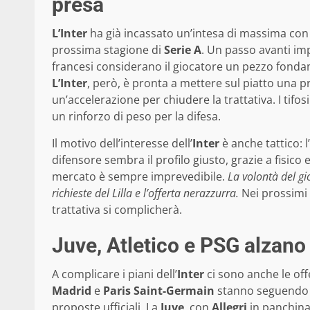
presa
L’Inter
ha già incassato un’intesa di massima con i
prossima stagione di
Serie A
. Un passo avanti im
francesi considerano il giocatore un pezzo fonda
L’Inter
, però, è pronta a mettere sul piatto una 
un’accelerazione per chiudere la trattativa. I tif
un rinforzo di peso per la difesa.
Il motivo dell’interesse dell’
Inter
è anche tattico: 
difensore sembra il profilo giusto, grazie a fisico 
mercato è sempre imprevedibile.
La volontà del gi
richieste del Lilla e l’offerta nerazzurra.
Nei prossimi 
trattativa si complicherà.
Juve, Atletico e PSG alzano 
A complicare i piani dell’
Inter
ci sono anche le offe
Madrid
e
Paris Saint-Germain
stanno seguendo c
proposte ufficiali. La
Juve
, con
Allegri
in panchina,