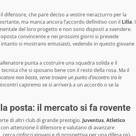
l difensore, che pare deciso a vestire nerazzurro per la
portante, ma manca ancora l’accordo definitivo con il
Lilla
. I
mentale del loro progetto e non sono disposti a svendere.
proposta convincente e nei prossimi giorni si prevede
osi intanto si mostrano entusiasti, vedendo in questo giovane
l’allenatore punta a costruire una squadra solida e il
e tecnica che si sposano bene con il resto della rosa. Ma il
ocatore non basta, serve trovare un punto d’incontro tra le
incontri capiremo se si arriverà a un accordo o se la
la posta: il mercato si fa rovente
rte di altri club di grande prestigio.
Juventus
,
Atletico
on attenzione il difensore e valutano di avanzare
 cerca rinforzi giovani e di prospettiva per una difesa più