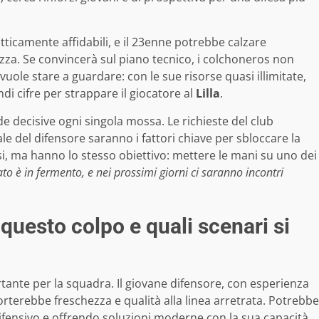
atticamente affidabili, e il 23enne potrebbe calzare
zza. Se convincerà sul piano tecnico, i colchoneros non
vuole stare a guardare: con le sue risorse quasi illimitate,
di cifre per strappare il giocatore al
Lilla
.
de decisive ogni singola mossa. Le richieste del club
ale del difensore saranno i fattori chiave per sbloccare la
si, ma hanno lo stesso obiettivo: mettere le mani su uno dei
ato è in fermento, e nei prossimi giorni ci saranno incontri
questo colpo e quali scenari si
tante per la squadra. Il giovane difensore, con esperienza
orterebbe freschezza e qualità alla linea arretrata. Potrebbe
difensivo e offrendo soluzioni moderne con la sua capacità