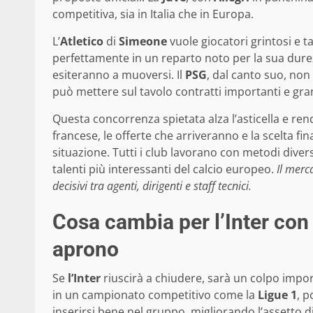
competitiva, sia in Italia che in Europa.
L’
Atletico
di
Simeone
vuole giocatori grintosi e t
perfettamente in un reparto noto per la sua dure
esiteranno a muoversi. Il
PSG
, dal canto suo, non 
può mettere sul tavolo contratti importanti e gran
Questa concorrenza spietata alza l’asticella e ren
francese, le offerte che arriveranno e la scelta fin
situazione. Tutti i club lavorano con metodi diver
talenti più interessanti del calcio europeo.
Il merc
decisivi tra agenti, dirigenti e staff tecnici.
Cosa cambia per l’Inter con 
aprono
Se
l’Inter
riuscirà a chiudere, sarà un colpo impor
in un campionato competitivo come la
Ligue 1
, p
inserirsi bene nel gruppo, migliorando l’assetto 