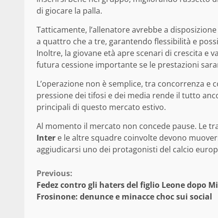
di giocare la palla.
Tatticamente, l’allenatore avrebbe a disposizione 
a quattro che a tre, garantendo flessibilità e pos
Inoltre, la giovane età apre scenari di crescita e 
futura cessione importante se le prestazioni saran
L’operazione non è semplice, tra concorrenza e c
pressione dei tifosi e dei media rende il tutto ancor
principali di questo mercato estivo.
Al momento il mercato non concede pause. Le trat
Inter
e le altre squadre coinvolte devono muoversi
aggiudicarsi uno dei protagonisti del calcio europ
Continue
Previous:
Fedez contro gli haters del figlio Leone dopo Mi
Reading
Frosinone: denunce e minacce choc sui social