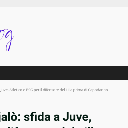
a Juve, Atletico e PSG per il difensore del Lilla prima di Capodanno
jalò: sfida a Juve,