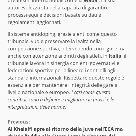
organismi internazionali come la
Wada
. La sua
autorevolezza sta nella capacità di garantire
processi equi e decisioni basate su dati e
regolamenti aggiornati.
Il sistema antidoping, grazie a enti come questo
tribunale, vuole preservare la lealtà nella
competizione sportiva, intervenendo con rigore ma
anche con attenzione ai diritti degli atleti. In
Italia
, il
tribunale lavora in sinergia con enti governativi e
federazioni sportive per allineare i controlli agli
standard internazionali. Rispettare queste regole è
essenziale per mantenere l’integrità delle gare a
livello nazionale e europeo.
I casi come questo
contribuiscono a definire e migliorare le prassi e le
interpretazioni delle norme.
Continue
Previous:
Al Khelaifi apre al ritorno della Juve nell’ECA ma
Reading