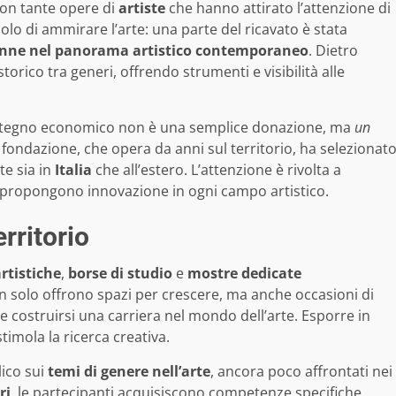
con tante opere di
artiste
che hanno attirato l’attenzione di
solo di ammirare l’arte: una parte del ricavato è stata
onne nel panorama artistico contemporaneo
. Dietro
torico tra generi, offrendo strumenti e visibilità alle
l sostegno economico non è una semplice donazione, ma
un
a fondazione, che opera da anni sul territorio, ha selezionat
te sia in
Italia
che all’estero. L’attenzione è rivolta a
e propongono innovazione in ogni campo artistico.
rritorio
rtistiche
,
borse di studio
e
mostre dedicate
on solo offrono spazi per crescere, ma anche occasioni di
e costruirsi una carriera nel mondo dell’arte. Esporre in
stimola la ricerca creativa.
lico sui
temi di genere nell’arte
, ancora poco affrontati nei
ri
, le partecipanti acquisiscono competenze specifiche,