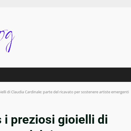
gioielli di Claudia Cardinale: parte del ricavato per sostenere artiste emergenti
 i preziosi gioielli di