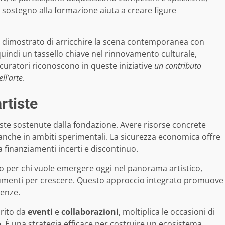
l sostegno alla formazione aiuta a creare figure
à dimostrato di arricchire la scena contemporanea con
 quindi un tassello chiave nel rinnovamento culturale,
 curatori riconoscono in queste iniziative
un contributo
ll’arte
.
rtiste
iste sostenute dalla fondazione. Avere risorse concrete
 anche in ambiti sperimentali. La sicurezza economica offre
finanziamenti incerti e discontinuo.
o per chi vuole emergere oggi nel panorama artistico,
trumenti per crescere. Questo approccio integrato promuove
denze.
orito da
eventi
e
collaborazioni
, moltiplica le occasioni di
. È una strategia efficace per costruire un ecosistema