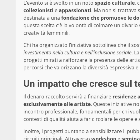
L’evento si è svolto in un noto
spazio culturale
, 
collezionisti
e
appassionati
. Ma non si trattava 
destinata a una
fondazione che promuove le d
questa scelta c’è la volontà di colmare un divario s
creatività femminili.
Chi ha organizzato l’iniziativa sottolinea che i
investimento nella cultura e nell’inclusione sociale
. L
progetti mirati a rafforzare la presenza delle artis
percorsi che valorizzano la diversità espressiva 
Un impatto che cresce sul te
Il denaro raccolto servirà a finanziare
residenze a
esclusivamente alle artiste
. Queste iniziative n
incontro professionale, fondamentali per chi vuol
contesti di qualità aiuta a far circolare le opere e 
Inoltre, i progetti puntano a sensibilizzare il pubb
circuiti principali. Attraverso
workshop
e
semina