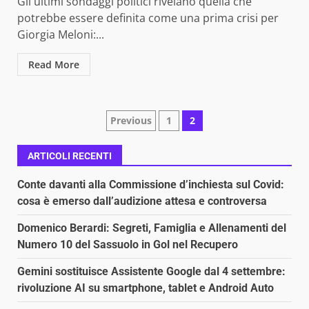
Gli ultimi sondaggi politici rivelano quella che
potrebbe essere definita come una prima crisi per
Giorgia Meloni:...
Read More
Paginazione
Previous
1
2
degli
ARTICOLI RECENTI
articoli
Conte davanti alla Commissione d’inchiesta sul Covid:
cosa è emerso dall’audizione attesa e controversa
Domenico Berardi: Segreti, Famiglia e Allenamenti del
Numero 10 del Sassuolo in Gol nel Recupero
Gemini sostituisce Assistente Google dal 4 settembre:
rivoluzione AI su smartphone, tablet e Android Auto